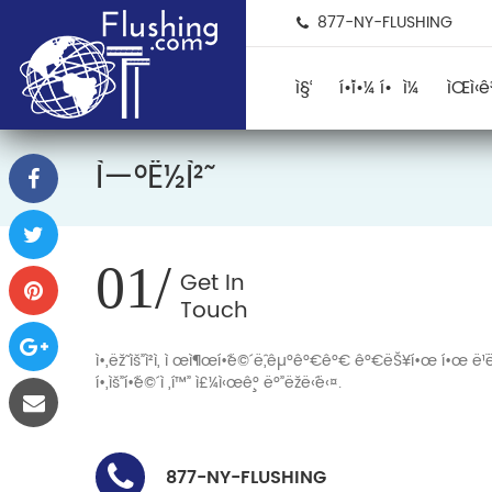
877-NY-FLUSHING
ì§‘
í•´ì•¼ í• ì¼
ìŒì‹
Ì—°ë½ì²˜
01/
Get In
ì•„ëž˜ ìš”ì²­ì„ ì œì¶œí•˜ë©´ ëˆ„êµ°ê°€ê°€ ê°€ëŠ¥í•œ í•œ ë¹¨ë¦¬ ì‘
í•„ìš”í•˜ë©´ ì „í™” ì£¼ì‹œê¸° ë°”ëžë‹ˆë‹¤.
877-NY-FLUSHING