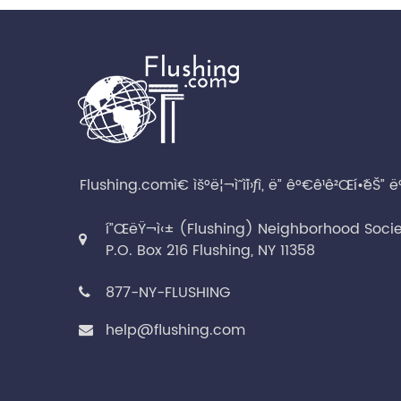
Flushing.comì€ ìš°ë¦¬ì˜ ì´ì›ƒì„ ë” ê°€ê¹ê²Œí•˜ëŠ” ë
í”ŒëŸ¬ì‹± (Flushing) Neighborhood Soci
P.O. Box 216 Flushing, NY 11358
877-NY-FLUSHING
help@flushing.com