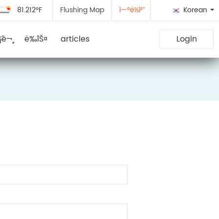
81.212°F
Flushing Map
ì—°ë½ì²˜
Korean
§ˆë¬¸
ë‰´ìŠ¤
articles
Login