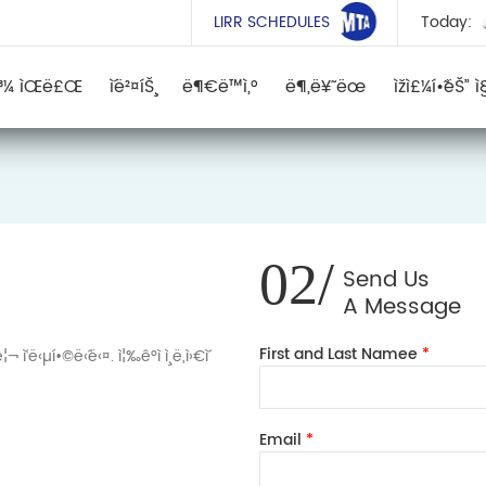
LIRR SCHEDULES
Today:
ê³¼ ìŒë£Œ
ì´ë²¤íŠ¸
ë¶€ë™ì‚°
ë¶„ë¥˜ ëœ
ìžì£¼í•˜ëŠ” ì
02/
Send Us
A Message
First and Last Namee
*
ë‹µí•©ë‹ˆë‹¤. ì¦‰ê°ì ì¸ ë„ì›€ì´
Email
*