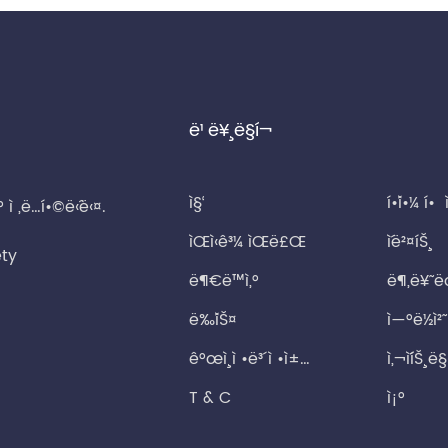
ë¹ ë¥¸ ë§í¬
ì§‘
í•´ì•¼ í• ì
° ì „ë…í•©ë‹ˆë‹¤.
ìŒì‹ê³¼ ìŒë£Œ
ì´ë²¤íŠ¸
ety
ë¶€ë™ì‚°
ë¶„ë¥˜ ë
ë‰´ìŠ¤
ì—°ë½ì²˜
ê°œì¸ ì •ë³´ ì •ì±…
ì‚¬ì´íŠ¸ ë
T & C
ì¡°