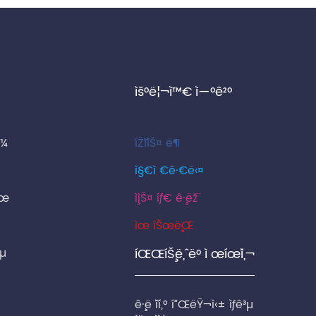
ìš°ë¦¬ì™€ ì—°ê²°
¼
íŽ˜ì´ìŠ¤ ë¶
ì§€ì €ê·€ë‹¤
œ
ì¸ìŠ¤ íƒ€ ê·¸ëž¨
ìœ íŠœë¸Œ
§µ
íŒŒíŠ¸ë„ˆ ë° ì œíœ´ì‚¬
ê·¸ë ˆì´í„° í”ŒëŸ¬ì‹± ìƒê³µ