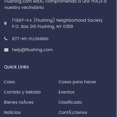
Flushing.com estÃ¡ comprometido a unir mÃ¡s a
nuestro vecindario.
í”ŒëŸ¬ì‹± (Flushing) Neighborhood Society
P.O. Box 216 Flushing, NY 11358
877-NY-FLUSHING
help@flushing.com
Quick Links
Casa
Cosas para hacer
Comida y bebida
Eventos
Bienes raÃ­ces
Clasificado
Noticias
ContÃ¡ctenos