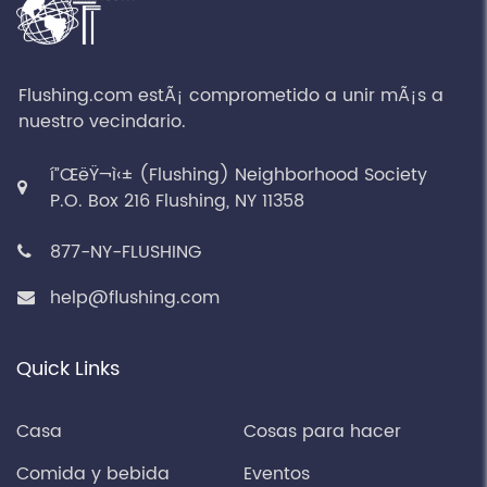
Flushing.com estÃ¡ comprometido a unir mÃ¡s a
nuestro vecindario.
í”ŒëŸ¬ì‹± (Flushing) Neighborhood Society
P.O. Box 216 Flushing, NY 11358
877-NY-FLUSHING
help@flushing.com
Quick Links
Casa
Cosas para hacer
Comida y bebida
Eventos