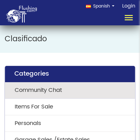
Login
Spanish
Toggl
navig
Clasificado
Categories
Community Chat
Items For Sale
Personals
Garage Sales /Estate Sales